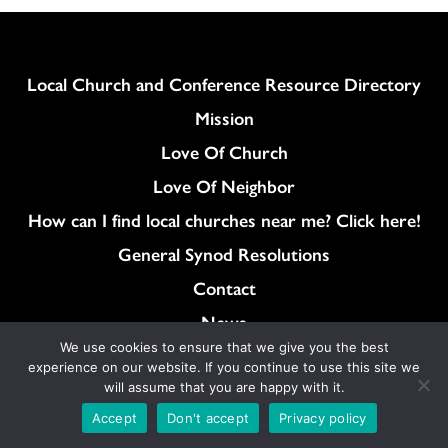
Column
Local Church and Conference Resource Directory
Mission
Love Of Church
Love Of Neighbor
How can I find local churches near me? Click here!
General Synod Resolutions
Colukmn
Contact
News
We use cookies to ensure that we give you the best
Store
experience on our website. If you continue to use this site we
will assume that you are happy with it.
Accept
Don't accept
Privacy policy
Content on ucc.org is copyrighted by the